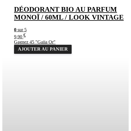
DÉODORANT BIO AU PARFUM
MONOÏ / 60ML / LOOK VINTAGE
0
sur 5
€
9,90
Gagnez 45 "Gaiia Or"
AJOUTER AU PANIER