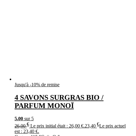
Jusqu'à -10% de remise
4 SAVONS SURGRAS BIO /
PARFUM MONOÏ
5.00
sur 5
€
€
26,00
Le prix initial était : 26,00 €.
23,40
Le prix actuel
est : 23,40 €.