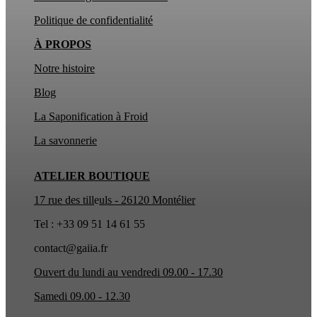
Politique de confidentialité
À PROPOS
Notre histoire
Blog
La Saponification à Froid
La
savonnerie
ATELIER BOUTIQUE
17 rue des till
e
uls - 26120 Montélier
Tel : +33 09 51 14 61 55
contact@gaiia.fr
Ouvert du lundi au vendredi 09.00 - 17.30
Samedi 09.00 - 12.30