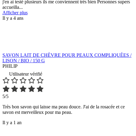
j'en ai testé plusieurs ils me conviennent très bien Personnes supers
accueilla
...
Afficher plus
Il y a 4 ans
SAVON LAIT DE CHÈVRE POUR PEAUX COMPLIQUÉES /
LISON / BIO / 150 G
PHILIP
Utilisateur vérifié
5/5
Très bon savon qui laisse ma peau douce. J'ai de la rosacée et ce
savon est merveilleux pour ma peau.
Il y a 1 an