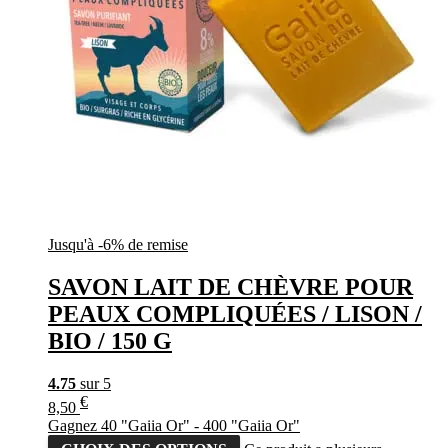
Jusqu'à -6% de remise
SAVON LAIT DE CHÈVRE POUR
PEAUX COMPLIQUÉES / LISON /
BIO / 150 G
4.75
sur 5
€
8,50
Gagnez 40 "Gaiia Or" - 400 "Gaiia Or"