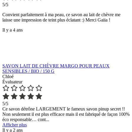
5/5
Convient parfaitement à ma peau, ce savon au lait de chèvre me
laisse une impression de teint plus éclatant :) Merci Gaiia !
Il y a 4 ans
SAVON LAIT DE CHÈVRE MARGO POUR PEAUX
SENSIBLES / BIO / 150 G
Chloé
Évaluateur
5/5
Ce savon détrône LARGEMENT le fameux savon pinup secret !!
Non seulement il est plus efficace mais il est fabriqué de façon 100%
éco responsable… cont
...
Afficher plus
Il y a 2 ans