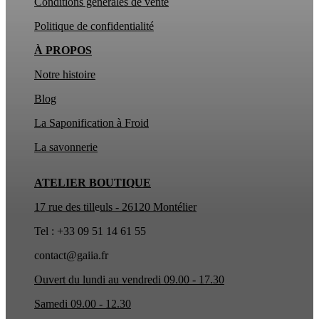
Conditions générales de vente
Politique de confidentialité
À PROPOS
Notre histoire
Blog
La Saponification à Froid
La
savonnerie
ATELIER BOUTIQUE
17 rue des till
e
uls - 26120 Montélier
Tel : +33 09 51 14 61 55
contact@gaiia.fr
Ouvert du lundi au vendredi 09.00 - 17.30
Samedi 09.00 - 12.30