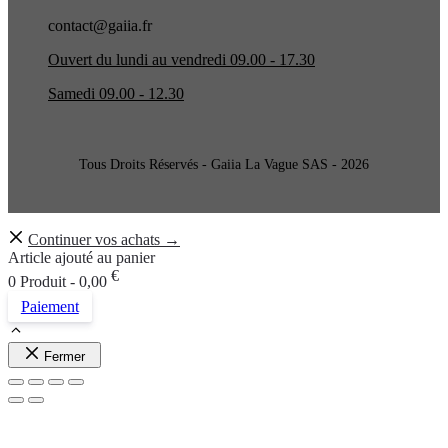
contact@gaiia.fr
Ouvert du lundi au vendredi 09.00 - 17.30
Samedi 09.00 - 12.30
Tous Droits Réservés - Gaiia La Vague SAS - 2026
Continuer vos achats →
Article ajouté au panier
€
0 Produit -
0,00
Paiement
Fermer