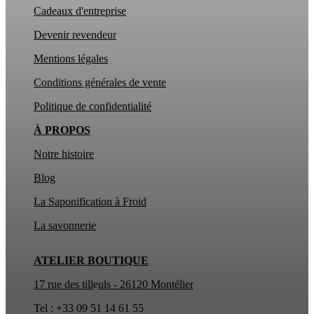
Cadeaux d'entreprise
Devenir revendeur
Mentions légales
Conditions générales de vente
Politique de confidentialité
À PROPOS
Notre histoire
Blog
La Saponification à Froid
La
savonnerie
ATELIER BOUTIQUE
17 rue des till
e
uls - 26120 Montélier
Tel : +33 09 51 14 61 55