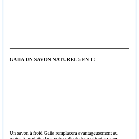
GAIIA UN SAVON NATUREL 5 EN 1 !
Un savon à froid Gaiia remplacera avantageusement au
moins 5 produits dans votre salle de bain et tout ça avec