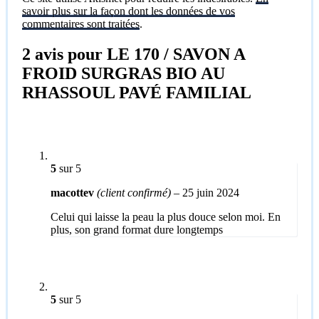
savoir plus sur la façon dont les données de vos
commentaires sont traitées
.
2 avis pour
LE 170 / SAVON A
FROID SURGRAS BIO AU
RHASSOUL PAVÉ FAMILIAL
5
sur 5
macottev
(client confirmé)
–
25 juin 2024
Celui qui laisse la peau la plus douce selon moi. En
plus, son grand format dure longtemps
5
sur 5