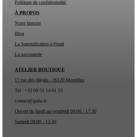
Politique de confidentialité
À PROPOS
Notre histoire
Blog
La Saponification à Froid
La
savonnerie
ATELIER BOUTIQUE
17 rue des till
e
uls - 26120 Montélier
Tel : +33 09 51 14 61 55
contact@gaiia.fr
Ouvert du lundi au vendredi 09.00 - 17.30
Samedi 09.00 - 12.30