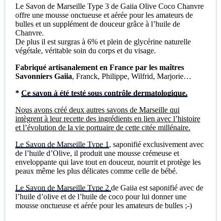
Le Savon de Marseille Type 3 de Gaiia Olive Coco Chanvre
offre une mousse onctueuse et aérée pour les amateurs de
bulles et un supplément de douceur grâce à l’huile de
Chanvre.
De plus il est surgras à 6% et plein de glycérine naturelle
végétale, véritable soin du corps et du visage.
Fabriqué artisanalement en France par les maîtres
Savonniers Gaiia
, Franck, Philippe, Wilfrid, Marjorie…
*
Ce savon à été testé sous contrôle dermatologique.
Nous avons créé deux autres savons de Marseille qui
intègrent à leur recette des ingrédients en lien avec l’histoire
et l’évolution de la vie portuaire de cette citée millénaire.
Le Savon de Marseille Type 1
, saponifié exclusivement avec
de l’huile d’Olive, il produit une mousse crémeuse et
enveloppante qui lave tout en douceur, nourrit et protège les
peaux même les plus délicates comme celle de bébé.
Le Savon de Marseille Type 2
de Gaiia est saponifié avec de
l’huile d’olive et de l’huile de coco pour lui donner une
mousse onctueuse et aérée pour les amateurs de bulles ;-)