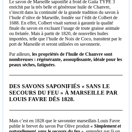
Le savon de Marseille saponifié à froid de Gaiia TYPE 3
enrichit par la très belle et généreuse huile de Chanvre,
s’inscrit dans la continuité de la grande tradition du savon à
l’huile d’olive de Marseille, fondée sur l’édit de Colbert de
1688. En effet, Colbert visait surtout à garantir la qualité
finale du savon en excluant l’usage de toute graisse animale
ou frelatée. Mais à partir de 1820, de nouvelles huiles
importées, telle que l’huile de Noix de Coco, transitent par le
port de Marseille et seront utilisées en savonnerie.
Par ailleurs,
les propriétés de l’huile de Chanvre sont
nombreuses : régénérante, assouplissante, idéale pour les
peaux sèches, fatiguées
.
DES SAVONS SAPONIFIÉS « SANS LE
SECOURS DU FEU » À MARSEILLE PAR
LOUIS FAVRE DÈS 1828.
Mais c’est en 1828 que le savonnier marseillais Louis Favre
publie le brevet du savon Pur Olive produit
« Simplement et
naturellement, sans le secours du feu »
, entendez par là un