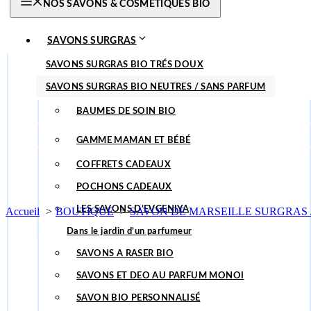
NOS SAVONS & COSMETIQUES BIO
SAVONS SURGRAS
DÉODORANTS
SAVONS SURGRAS BIO TRÉS DOUX
SAVONS SURGRAS BIO NEUTRES / SANS PARFUM
BAUMES ET HUILES DE SOINS
SAVON SURGRAS BIO AU CURCUMA
LES ROUTINES
BAUMES DE SOIN BIO
SAVON AU LAIT DE CHÈVRE BIO
IDÉES CADEAUX
BAUMES A LEVRES BIO
GAMME MAMAN ET BÉBÉ
SAVONS SURGRAS BIO PARFUMÉS
ACCESSOIRES
HUILES BIO
ROUTINES ECZÉMA ÉFFICACE !
COFFRETS CADEAUX
QUEL PRODUIT / USAGES
EAU DE ROSE DAMAS BIO
SAVON ARBORIMIX 17 PLANTES
SAVONS A RASER BIO
POCHONS CADEAUX
SAVONS ET DEO AU PARFUM MONOI
HUILES ÉMOLLIENTES BIO
LES SAVONS D’EVGENIYA
Accueil
BOUTIQUE
SAVON DE MARSEILLE SURGRAS / 
SAVONS DE MARSEILLE BIO
Dans le jardin d’un parfumeur
SAVONS TYPE ALEP BIO
SAVONS A RASER BIO
CHUTES DE SAVONS
SAVONS ET DEO AU PARFUM MONOI
SAVON MAINS
SAVON BIO PERSONNALISÉ