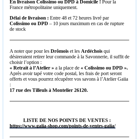
En livraison Colissimo ou DPD à Domicile !
Pour la
France métropolitaine uniquement.
Délai de livraison :
Entre 48 et 72 heures livré par
Colissimo ou DPD
– 10 jours maximum en cas de rupture
de stock
A noter que pour les
Drômois
et les
Ardéchois
qui
désireraient retirer leur commande à la Savonnerie, il suffit de
choisir l’option :
«
Retrait à l’Atelier »
a la place de
« Colissimo ou DPD ».
Après avoir tapé votre code postal, les frais de port seront
offerts et vous pourrez récupérer vos savons à l’Atelier Gaiia
:
17 rue des Tilleuls à Montelier 26120.
LISTE DE NOS POINTS DE VENTES :
https://www.gaiia-shop.com/points-de-ventes-gaiia/