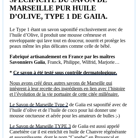
MARSEILLE PUR HUILE
D’OLIVE, TYPE 1 DE GAIIA.
Le Type 1 étant un savon saponifié exclusivement avec de
l’huile d’Olive, il produit une mousse crémeuse et
enveloppante qui lave tout en douceur, nourrit et protège les
peaux même les plus délicates comme celle de bébé.
Fabriqué artisanalement en France par les maîtres
Savonniers Gaiia
, Franck, Philippe, Wilfrid, Marjorie…
*
Ce savon à été testé sous contrôle dermatologique.
Nous avons créé deux autres savons de Marseille qui
intègrent à leur recette des ingrédients en lien avec l’histoire
et l’évolution de la vie portuaire de cette citée millénaire.
Le Savon de Marseille Type 2
de Gaiia est saponifié avec de
l’huile d’olive et de l’huile de coco pour lui donner une
mousse onctueuse et aérée pour les amateurs de bulles ;-)
Le Savon de Marseille TYPE 3
de Gaiia est aussi appelé
Canebière car il est enrichit en huile de Chanvre régénérante
et assouplissante, dont le nom “Canebe” en Provençal et