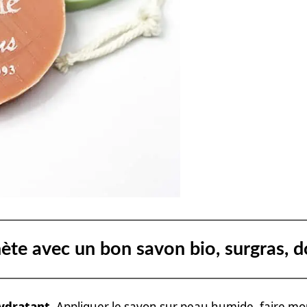
ète avec un bon savon bio, surgras, d
ydratant.
Appliquer le savon sur peau humide, faire mou