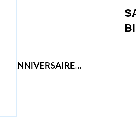
S
B
UN ANNIVERSAIRE…
EXTE
.