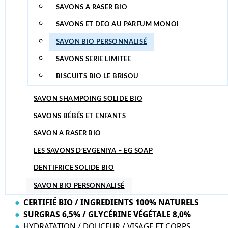
SAVONS A RASER BIO
SAVONS TYPE ALEP BIO
SAVONS ET DEO AU PARFUM MONOI
CHUTES DE SAVONS
SAVON BIO PERSONNALISÉ
SAVON MAINS
SAVONS SERIE LIMITEE
SAVON POUR LA VAISSELLE
AVEC CORDE
BISCUITS BIO LE BRISOU
SAVONS ET SOINS AU TILLEUL
SAVON SHAMPOING SOLIDE BIO
UN MARIAGE, UN BAPTEME, 
SAVONS BÉBÉS ET ENFANTS
SAVON A RASER BIO
CHOISISSEZ VOTRE TEXTE, LA POLICE, AJOUTER DU T
MARQUAGE BLANC EN LEGER RELIEF.
LES SAVONS D’EVGENIYA – EG SOAP
TAILLE 55 grammes :
7,3 cm x 1,3 cm x 7,3 cm
DENTIFRICE SOLIDE BIO
TAILLE 115 grammes :
7,3 cm x 2,6 cm x 7,3 cm
SAVON BIO PERSONNALISÉ
COMMANDE MINIMUM : 6 savons.
CERTIFIÉ BIO / INGREDIENTS 100% NATURELS
SURGRAS 6,5% / GLYCÉRINE VÉGÉTALE 8,0%
HYDRATATION / DOUCEUR / VISAGE ET CORPS