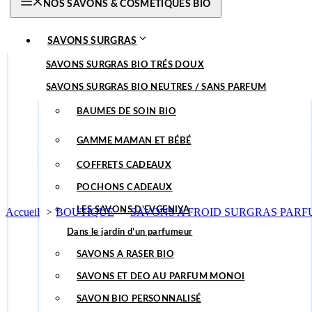
NOS SAVONS & COSMETIQUES BIO
SAVONS SURGRAS
DÉODORANTS
SAVONS SURGRAS BIO TRÉS DOUX
SAVONS SURGRAS BIO NEUTRES / SANS PARFUM
BAUMES ET HUILES DE SOINS
SAVON SURGRAS BIO AU CURCUMA
LES ROUTINES
BAUMES DE SOIN BIO
SAVON AU LAIT DE CHÈVRE BIO
IDÉES CADEAUX
BAUMES A LEVRES BIO
GAMME MAMAN ET BÉBÉ
SAVONS SURGRAS BIO PARFUMÉS
ACCESSOIRES
HUILES BIO
ROUTINES ECZÉMA ÉFFICACE !
COFFRETS CADEAUX
QUEL PRODUIT / USAGES
EAU DE ROSE DAMAS BIO
SAVON ARBORIMIX 17 PLANTES
SAVONS A RASER BIO
POCHONS CADEAUX
SAVONS ET DEO AU PARFUM MONOI
HUILES ÉMOLLIENTES BIO
LES SAVONS D’EVGENIYA
Accueil
BOUTIQUE
SAVONS A FROID SURGRAS PARFU
SAVONS DE MARSEILLE BIO
Dans le jardin d’un parfumeur
SAVONS TYPE ALEP BIO
SAVONS A RASER BIO
CHUTES DE SAVONS
SAVONS ET DEO AU PARFUM MONOI
SAVON MAINS
SAVON BIO PERSONNALISÉ