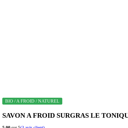
BIO / A FROID / NATUREL
SAVON A FROID SURGRAS LE TONIQUE 
5.00
sur 5
(
3
avis client)