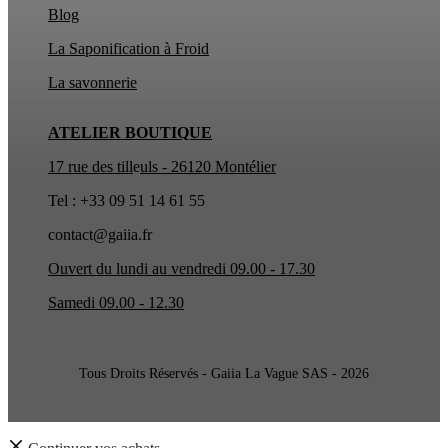
Blog
La Saponification à Froid
La
savonnerie
ATELIER BOUTIQUE
17 rue des till
e
uls - 26120 Montélier
Tel : +33 09 51 14 61 55
contact@gaiia.fr
Ouvert du lundi au vendredi 09.00 - 17.30
Samedi 09.00 - 12.30
Tous Droits Réservés - Gaiia La Vague SAS - 2026