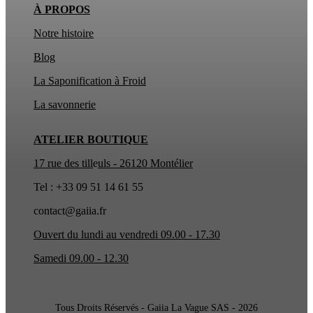
À PROPOS
Notre histoire
Blog
La Saponification à Froid
La
savonnerie
ATELIER BOUTIQUE
17 rue des till
e
uls - 26120 Montélier
Tel : +33 09 51 14 61 55
contact@gaiia.fr
Ouvert du lundi au vendredi 09.00 - 17.30
Samedi 09.00 - 12.30
Tous Droits Réservés - Gaiia La Vague SAS - 2026