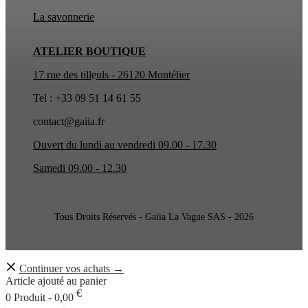
La
savonnerie
ATELIER BOUTIQUE
17 rue des till
e
uls - 26120 Montélier
Tel : +33 09 51 14 61 55
contact@gaiia.fr
Ouvert du lundi au vendredi 09.00 - 17.30
Samedi 09.00 - 12.30
Tous Droits Réservés - Gaiia La Vague SAS - 2026
Continuer vos achats →
Article ajouté au panier
€
0 Produit -
0,00