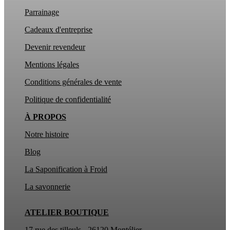
Parrainage
Cadeaux d'entreprise
Devenir revendeur
Mentions légales
Conditions générales de vente
Politique de confidentialité
À PROPOS
Notre histoire
Blog
La Saponification à Froid
La
savonnerie
ATELIER BOUTIQUE
17 rue des till
e
uls - 26120 Montélier