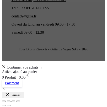
Tel : +33 09 51 14 61 55
contact@gaiia.fr
Ouvert du lundi au vendredi 09.00 - 17.30
Samedi 09.00 - 12.30
Tous Droits Réservés - Gaiia La Vague SAS - 2026
Continuer vos achats →
Article ajouté au panier
€
0 Produit -
0,00
Paiement
Fermer