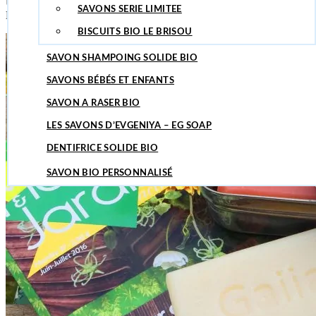
Un super dossier sur les savons dans le magazine MAISON & JARDIN 
SAVONS SERIE LIMITEE
SAVON POUR LA VAISSELLE
Marseille, d’Alep et beaucoup, beaucoup de saponification à froid y co
BISCUITS BIO LE BRISOU
SAVONS ET SOINS AU TILLEUL
SAVON SHAMPOING SOLIDE BIO
SAVONS BÉBÉS ET ENFANTS
SAVON A RASER BIO
LES SAVONS D’EVGENIYA – EG SOAP
DENTIFRICE SOLIDE BIO
SAVON BIO PERSONNALISÉ