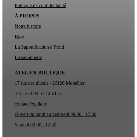
Politique de confidentialité
À PROPOS
Notre histoire
Blog
La Saponification à Froid
La
savonnerie
ATELIER BOUTIQUE
17 rue des till
e
uls - 26120 Montélier
Tel : +33 09 51 14 61 55
contact@gaiia.fr
Ouvert du lundi au vendredi 09.00 - 17.30
Samedi 09.00 - 12.30