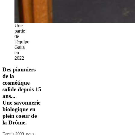
Une
partie
de
l'équipe
Gaiia
en
2022
Des pionniers
de la
cosmétique
solide depuis 15
ans...
Une savonnerie
biologique en
plein coeur de
la Drôme.
Depuis 2009, nous