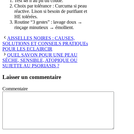
Test 48 h au pli du coude.
Choix par tolérance : Curcuma si peau
réactive. Lison si besoin de purifiant et
HE tolérées.
Routine “3 gestes” : lavage doux →
rinçage minutieux → émollient.
AISSELLES NOIRES : CAUSES,
SOLUTIONS ET CONSEILS PRATIQUEs
POUR LES ECLAIRCIR
QUEL SAVON POUR UNE PEAU
SÈCHE, SENSIBLE, ATOPIQUE OU
SUJETTE AU PSORIASIS ?
Laisser un commentaire
Commentaire