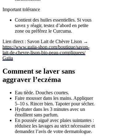
Important tolérance
Contient des huiles essentielles. Si vous
savez y réagir, testez d’abord en petite
zone ou préférez le Curcuma.
Lien direct : Savon Lait de Chèvre Lison →
https://www.gaiia-shop.com/boutique/savon-
lait-de-chevre-lison-bio-peau-compliquees/
Gaiia
Comment se laver sans
aggraver l’eczéma
Eau tiède. Douches courtes.
Faire mousser dans les mains. Appliquer
5–10 s. Rincer bien. Tapoter pour sécher.
Hydrater dans les 3 minutes avec un
émollient sans parfum.
En poussée aiguë avec plaies suintantes :
réduisez les lavages au strict nécessaire et
demandez l’avis de votre dermatologue.