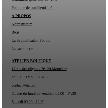
Politique de confidentialité
À PROPOS
Notre histoire
Blog
La Saponification à Froid
La
savonnerie
ATELIER BOUTIQUE
17 rue des till
e
uls - 26120 Montélier
Tel : +33 09 51 14 61 55
contact@gaiia.fr
Ouvert du lundi au vendredi 09.00 - 17.30
Samedi 09.00 - 12.30