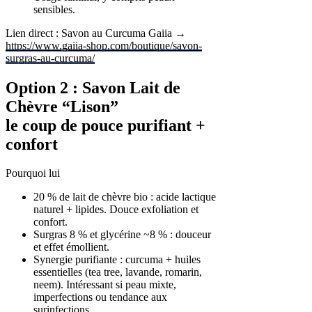
sensibles.
Lien direct : Savon au Curcuma Gaiia →
https://www.gaiia-shop.com/boutique/savon-
surgras-au-curcuma/
Option 2 : Savon Lait de
Chèvre “Lison”
le coup de pouce purifiant +
confort
Pourquoi lui
20 % de lait de chèvre bio : acide lactique
naturel + lipides. Douce exfoliation et
confort.
Surgras 8 % et glycérine ~8 % : douceur
et effet émollient.
Synergie purifiante : curcuma + huiles
essentielles (tea tree, lavande, romarin,
neem). Intéressant si peau mixte,
imperfections ou tendance aux
surinfections.