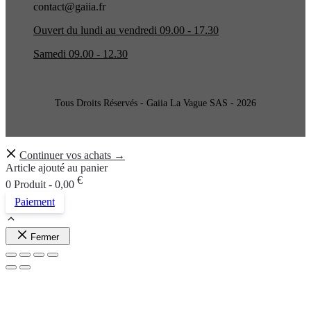
contact@gaiia.fr
Ouvert du lundi au vendredi 09.00 - 17.30
Samedi 09.00 - 12.30
Tous Droits Réservés - Gaiia La Vague SAS - 2026
Continuer vos achats →
Article ajouté au panier
€
0 Produit -
0,00
Paiement
Fermer