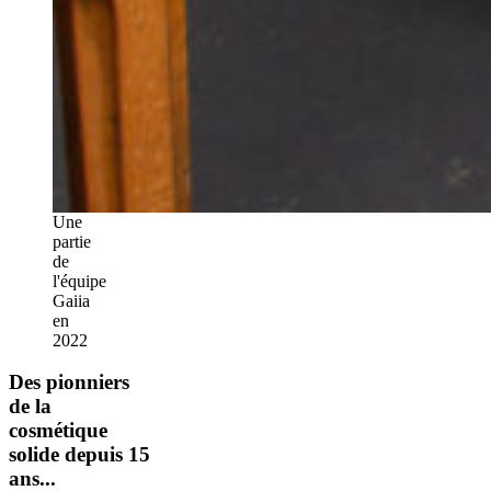
Une
partie
de
l'équipe
Gaiia
en
2022
Des pionniers
de la
cosmétique
solide depuis 15
ans...