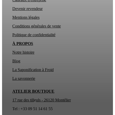
Devenir revendeur
Mentions légales
Conditions générales de vente
Politique de confidentialité
À PROPOS
Notre histoire
Blog
La Saponification à Froid
La
savonnerie
ATELIER BOUTIQUE
17 rue des till
e
uls - 26120 Montélier
Tel : +33 09 51 14 61 55