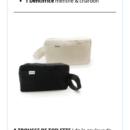
1 Dentifrice
menthe & charbon