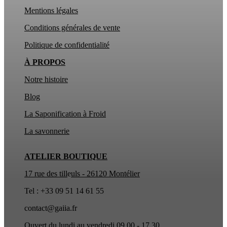
Mentions légales
Conditions générales de vente
Politique de confidentialité
À PROPOS
Notre histoire
Blog
La Saponification à Froid
La
savonnerie
ATELIER BOUTIQUE
17 rue des till
e
uls - 26120 Montélier
Tel : +33 09 51 14 61 55
contact@gaiia.fr
Ouvert du lundi au vendredi 09.00 - 17.30