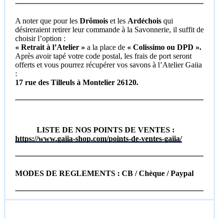
A noter que pour les
Drômois
et les
Ardéchois
qui
désireraient retirer leur commande à la Savonnerie, il suffit de
choisir l’option :
«
Retrait à l’Atelier »
a la place de
« Colissimo ou DPD ».
Après avoir tapé votre code postal, les frais de port seront
offerts et vous pourrez récupérer vos savons à l’Atelier Gaiia
:
17 rue des Tilleuls à Montelier 26120.
LISTE DE NOS POINTS DE VENTES :
https://www.gaiia-shop.com/points-de-ventes-gaiia/
MODES DE REGLEMENTS : CB / Chèque / Paypal