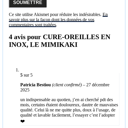
Ce site utilise Akismet pour réduire les indésirables.
En
savoir plus sur la façon dont les données de vos
commentaires sont traitées
.
4 avis pour
CURE-OREILLES EN
INOX, LE MIMIKAKI
5
sur 5
Patricia Bestiou
(client confirmé)
–
27 décembre
2025
un indispensable au quotien, j’en ai cherché pdt des
mois, certains étaient douloureux, dautre de mauvaises
qualité. Celui là ne me quitte plus, doux à l’usage, de
qualité et lavable facilement, l’essayer c’est l’adopter
❤️