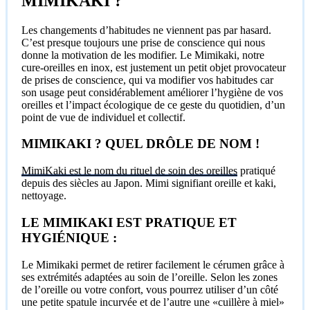
MIMIKAKI ?
Les changements d’habitudes ne viennent pas par hasard.
C’est presque toujours une prise de conscience qui nous
donne la motivation de les modifier. Le Mimikaki, notre
cure-oreilles en inox, est justement un petit objet provocateur
de prises de conscience, qui va modifier vos habitudes car
son usage peut considérablement améliorer l’hygiène de vos
oreilles et l’impact écologique de ce geste du quotidien, d’un
point de vue de individuel et collectif.
MIMIKAKI ? QUEL DRÔLE DE NOM !
MimiKaki est le nom du rituel de soin des oreilles
pratiqué
depuis des siècles au Japon. Mimi signifiant oreille et kaki,
nettoyage.
LE MIMIKAKI EST PRATIQUE ET
HYGIÉNIQUE :
Le Mimikaki permet de retirer facilement le cérumen grâce à
ses extrémités adaptées au soin de l’oreille. Selon les zones
de l’oreille ou votre confort, vous pourrez utiliser d’un côté
une petite spatule incurvée et de l’autre une «cuillère à miel»