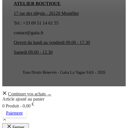
ATELIER BOUTIQUE
17 rue des till
e
uls - 26120 Montélier
Tel : +33 09 51 14 61 55
contact@gaiia.fr
Ouvert du lundi au vendredi 09.00 - 17.30
Samedi 09.00 - 12.30
Tous Droits Réservés - Gaiia La Vague SAS - 2026
Continuer vos achats →
Article ajouté au panier
€
0 Produit -
0,00
Paiement
Fermer