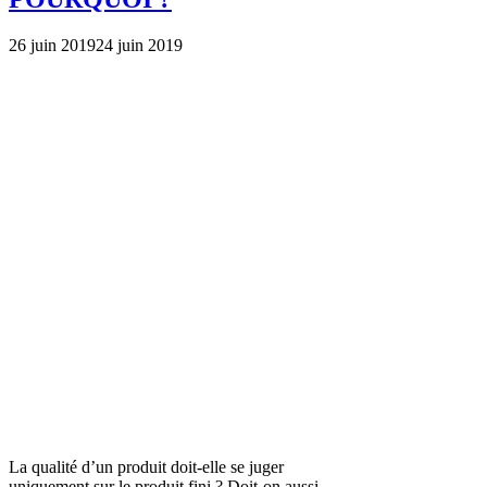
26 juin 2019
24 juin 2019
La qualité d’un produit doit-elle se juger
uniquement sur le produit fini ? Doit-on aussi