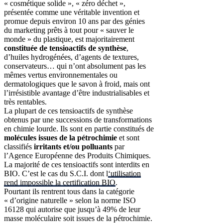
« cosmétique solide », « zéro déchet »,
présentée comme une véritable invention et
promue depuis environ 10 ans par des génies
du marketing prêts à tout pour « sauver le
monde » du plastique, est majoritairement
constituée de tensioactifs de synthèse
,
d’huiles hydrogénées, d’agents de textures,
conservateurs… qui n’ont absolument pas les
mêmes vertus environnementales ou
dermatologiques que le savon à froid, mais ont
l’irrésistible avantage d’être industrialisables et
très rentables.
La plupart de ces tensioactifs de synthèse
obtenus par une successions de transformations
en chimie lourde. Ils sont en partie constitués de
molécules issues de la pétrochimie
et sont
classifiés
irritants et/ou polluants
par
l’Agence Européenne des Produits Chimiques.
La majorité de ces tensioactifs sont interdits en
BIO. C’est le cas du S.C.I. dont l
‘utilisation
rend impossible la certification BIO
.
Pourtant ils rentrent tous dans la catégorie
« d’origine naturelle » selon la norme ISO
16128 qui autorise que jusqu’à 49% de leur
masse moléculaire soit issues de la pétrochimie.