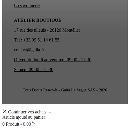
La
savonnerie
ATELIER BOUTIQUE
17 rue des till
e
uls - 26120 Montélier
Tel : +33 09 51 14 61 55
contact@gaiia.fr
Ouvert du lundi au vendredi 09.00 - 17.30
Samedi 09.00 - 12.30
Tous Droits Réservés - Gaiia La Vague SAS - 2026
Continuer vos achats →
Article ajouté au panier
€
0 Produit -
0,00