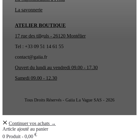
La
savonnerie
ATELIER BOUTIQUE
17 rue des till
e
uls - 26120 Montélier
Tel : +33 09 51 14 61 55
contact@gaiia.fr
Ouvert du lundi au vendredi 09.00 - 17.30
Samedi 09.00 - 12.30
Tous Droits Réservés - Gaiia La Vague SAS - 2026
Continuer vos achats →
Article ajouté au panier
€
0 Produit -
0,00