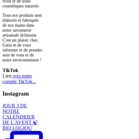
froid et de soins
cosmétiques naturels.
Tous nos produits sont
élaborés et fabriqués
de nos mains dans
notre savonnerie
artisanale drômoise.
C'est un plaisir chez
Gaiia et de vous
informer et de prendre
soin de vous et de
notre environnement !
TikTok
Lien
vers notre
compte TikTok...
Instagram
JOUR 3 DE
NOTRE
CALENDRIER
DE L’AVENT 🍃
BIO LOGIQU