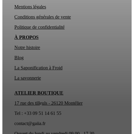
Mentions légales
Conditions générales de vente
Politique de confidentialité
À PROPOS
Notre histoire
Blog
La Saponification à Froid
La
savonnerie
ATELIER BOUTIQUE
17 rue des till
e
uls - 26120 Montélier
Tel : +33 09 51 14 61 55
contact@gaiia.fr
Ouvert du lundi au vendredi 09.00 - 17.30